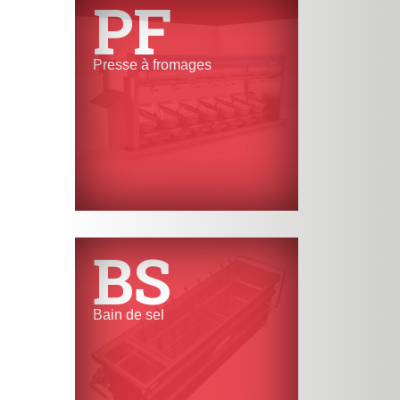
PF
Presse à fromages
BS
Bain de sel