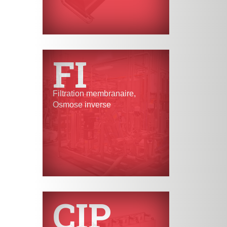
FI
Filtration membranaire,
Osmose inverse
CIP